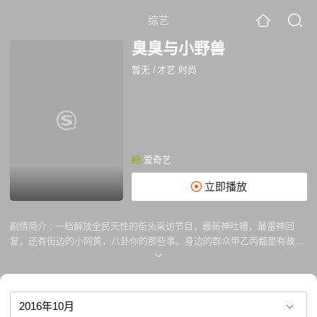
综艺
臭臭与小野兽
暂无
/
才艺 时尚
爱奇艺
立即播放
剧情简介 :
一档解放全民天性的街头采访节目，最新神吐槽，最雷神回
复，还有街边的小阿黄，八卦你的那些事。身边的群众甲乙丙都是有故事
有经历的人，群众颜值超高，笑点超低，用新奇的观点让你涨知识，发现
生活中的段子手，让你看了就停不下来。