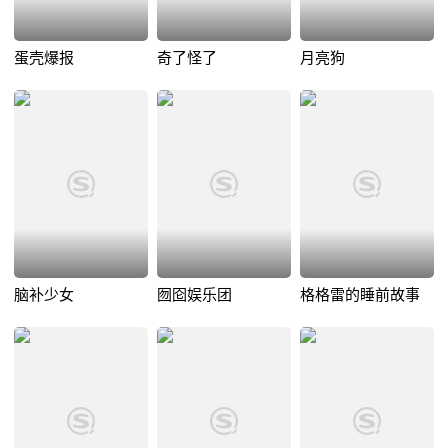
蛋壳爆报
奇了怪了
月亮狗
脑补少女
囫囵娱乐团
格格雷的睡前故事