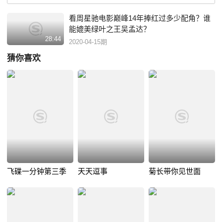
看周星驰电影巅峰14年捧红过多少配角？谁
能媲美绿叶之王吴孟达？
28:44
2020-04-15期
猜你喜欢
飞碟一分钟第三季
天天逗事
菊长带你见世面