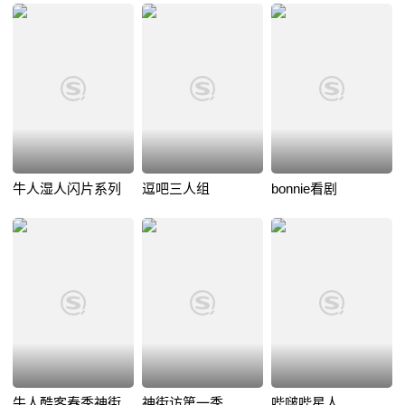
牛人湿人闪片系列
逗吧三人组
bonnie看剧
牛人酷客春季神街
神街访第一季
哔啵哔星人