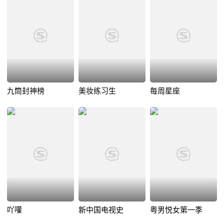
九筒封神榜
美妆练习生
每周星座
吖嚾
新中国电视史
粤男悦女第一季