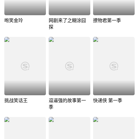
咆笑金玲
网剧来了之糊涂囧
撩物君第一季
探
挑战笑话王
逗逼强的故事第一
快递侠 第一季
季