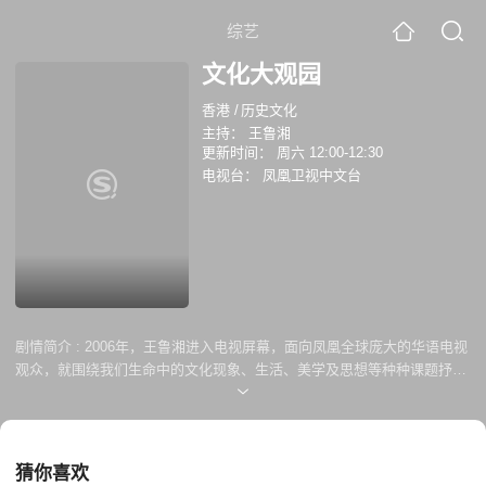
综艺
文化大观园
香港
/
历史文化
主持：
王鲁湘
更新时间：
周六 12:00-12:30
电视台：
凤凰卫视中文台
剧情简介 :
2006年，王鲁湘进入电视屏幕，面向凤凰全球庞大的华语电视
观众，就围绕我们生命中的文化现象、生活、美学及思想等种种课题抒发
情怀。文化底蕴深厚的他，热衷与每一位志同道合的朋友，分享对生命和
文化最真实的感受。
猜你喜欢