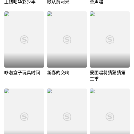
上线吧华彩少年
歌从黄河来
童声唱
哆啦盒子玩具时间
新春的交响
蒙面唱将猜猜猜第
二季