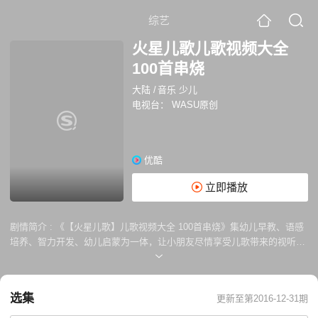
综艺
火星儿歌儿歌视频大全
100首串烧
大陆
/
音乐 少儿
电视台：
WASU原创
优酷
立即播放
剧情简介 :
《【火星儿歌】儿歌视频大全 100首串烧》集幼儿早教、语感
培养、智力开发、幼儿启蒙为一体，让小朋友尽情享受儿歌带来的视听享
受。
选集
更新至第2016-12-31期