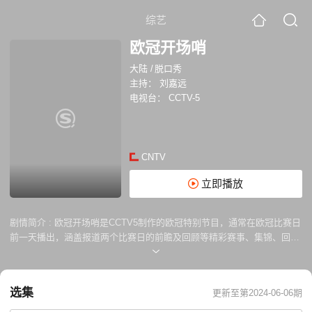
综艺
欧冠开场哨
大陆
/
脱口秀
主持：
刘嘉远
电视台：
CCTV-5
CNTV
立即播放
剧情简介 :
欧冠开场哨是CCTV5制作的欧冠特别节目，通常在欧冠比赛日
前一天播出，涵盖报道两个比赛日的前瞻及回顾等精彩赛事、集锦、回放
及明星人物的视频节目。
选集
更新至第2024-06-06期