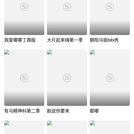
观复嘟嘟丁酉版
大片起来嗨第一季
朝阳马姐bibi秀
有马精神科第二季
剧说你要来
都嘟