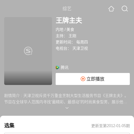
综艺
王牌主夫
内地
/
美食
主持：
王刚
更新时间：
每周四
电视台：
天津卫视
腾讯
立即播放
剧情简介 :
天津卫视斥资千万重金烹制大型生活服务节目《王牌主夫》。
节目在全球华人范围内寻找“最精彩、最感动”的时尚美食型男，展示他们
与亲人，友人，爱人最感人的美食故事。
选集
更新至第2012-01-05期