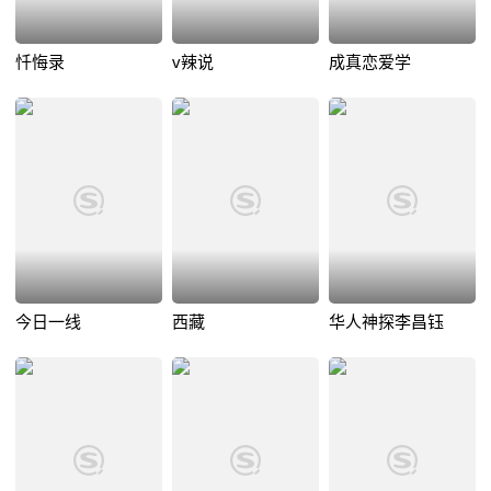
忏悔录
v辣说
成真恋爱学
今日一线
西藏
华人神探李昌钰