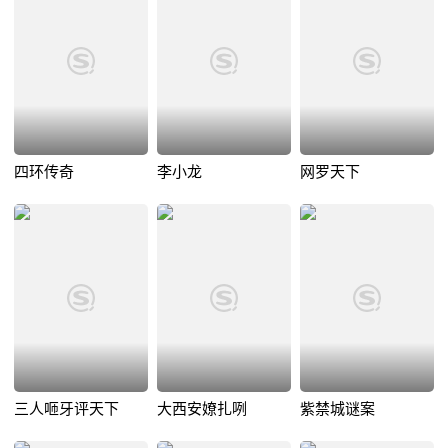
四环传奇
李小龙
网罗天下
三人咂牙评天下
大西安嫽扎咧
紫禁城谜案