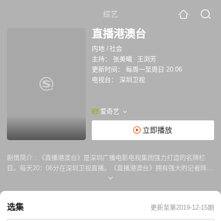
综艺
直播港澳台
内地
/
社会
主持：
张美曦
王浏芳
更新时间：
每周一至周日 20:06
电视台：
深圳卫视
爱奇艺
立即播放
剧情简介 :
《直播港澳台》是深圳广播电影电视集团强力打造的名牌栏
目。每天20：06分在深圳卫视直播。《直播港澳台》拥有强大的记者阵
容，深入港澳台新闻现场；邀请重量级港台名嘴，剖析两岸时事风云；携
手海内外主流媒体，构建南中国信息平台。新浪网、搜狐网、香港TVB及
ATV、台湾TVBS和ETV 、澳门TDM等主流媒体展开战略合作，栏目资源
选集
更新至第2019-12-15期
互补，彰显信息整合优势。