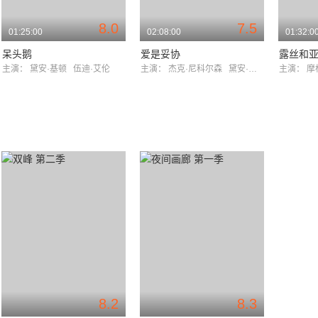
8.0
7.5
01:25:00
02:08:00
01:32:0
呆头鹅
爱是妥协
露丝和
主演：
黛安·基顿
伍迪·艾伦
主演：
杰克·尼科尔森
黛安·基顿
主演：
摩
8.2
8.3