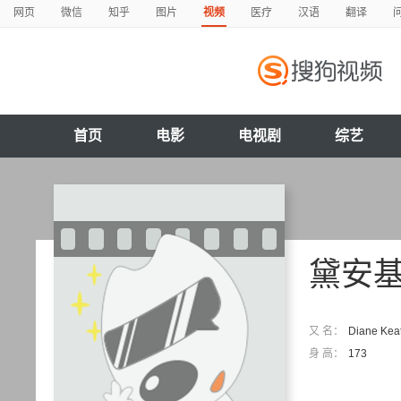
网页
微信
知乎
图片
视频
医疗
汉语
翻译
首页
电影
电视剧
综艺
黛安
又 名：
Diane K
身 高：
173