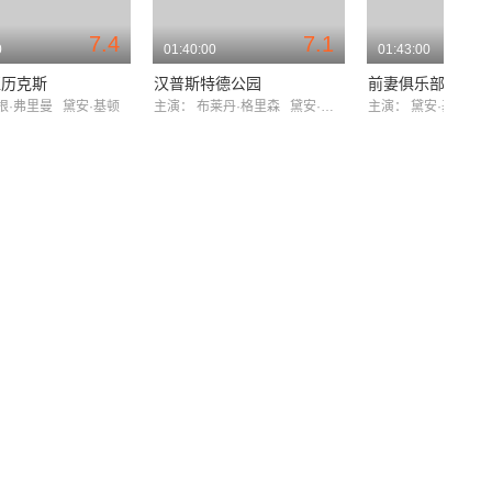
7.4
7.1
0
01:40:00
01:43:00
亚历克斯
汉普斯特德公园
前妻俱乐部
根·弗里曼
黛安·基顿
主演：
布莱丹·格里森
黛安·基顿
主演：
黛安·基顿
歌