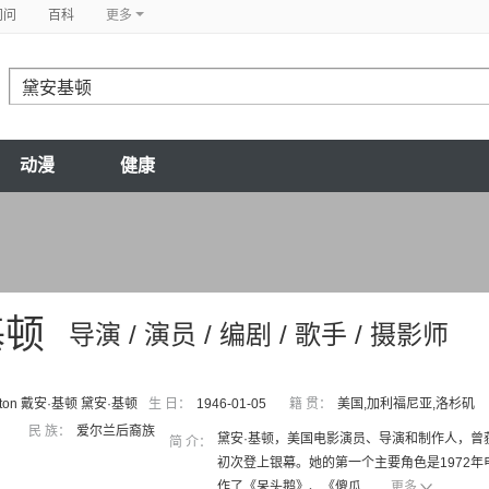
问问
百科
更多
动漫
健康
基顿
导演 / 演员 / 编剧 / 歌手 / 摄影师
eaton 戴安·基顿 黛安·基顿
生 日：
1946-01-05
籍 贯：
美国,加利福尼亚,洛杉矶
民 族：
爱尔兰后裔族
黛安·基顿，美国电影演员、导演和制作人，曾
简 介：
初次登上银幕。她的第一个主要角色是1972
作了《呆头鹅》、《傻瓜...
更多