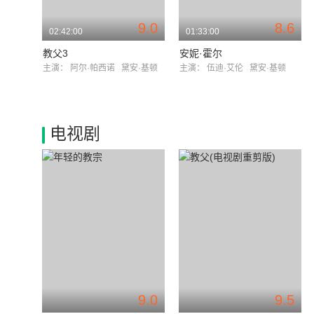
9.0
8.6
02:42:00
01:33:00
教父3
安妮·霍尔
主演：
阿尔·帕西诺
黛安·基顿
主演：
伍迪·艾伦
黛安·基顿
电视剧
9.0
9.5