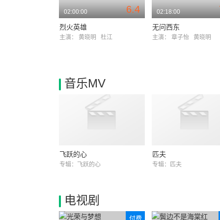
6.4
02:00:00
02:18:00
烈火英雄
无问西东
主演：
黄晓明
杜江
主演：
章子怡
黄晓明
音乐MV
飞跃的心
匹夫
专辑：飞跃的心
专辑：匹夫
电视剧
付费