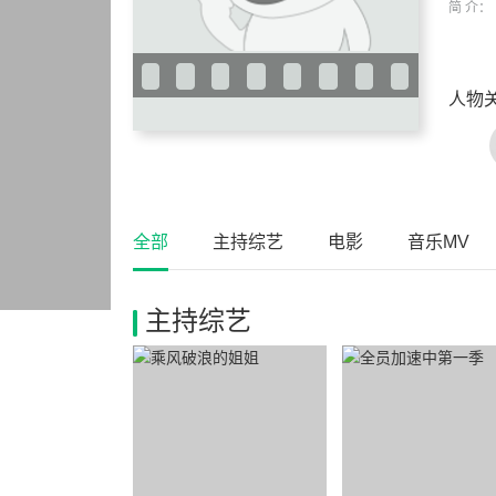
简 介：
人物
全部
主持综艺
电影
音乐MV
主持综艺