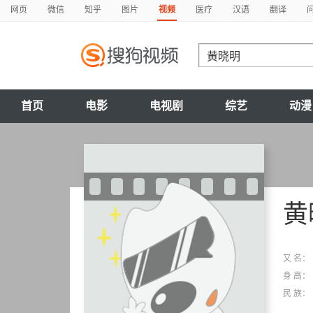
网页
微信
知乎
图片
视频
医疗
汉语
翻译
首页
电影
电视剧
综艺
动漫
黄
又 名：
身 高：
民 族：