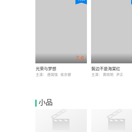
7.6
光荣与梦想
鬓边不是海棠红
主演：
唐国强
侯京健
主演：
黄晓明
尹正
小品