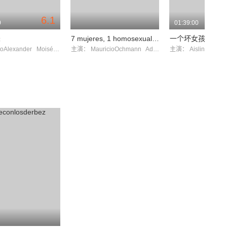
6.1
0
01:39:00
爸
7 mujeres, 1 homosexual y Carlos
一个坏女孩
toAlexander
MoisésArizmendi
主演：
MauricioOchmann
AdrianaFonseca
主演：
AislinnDerb