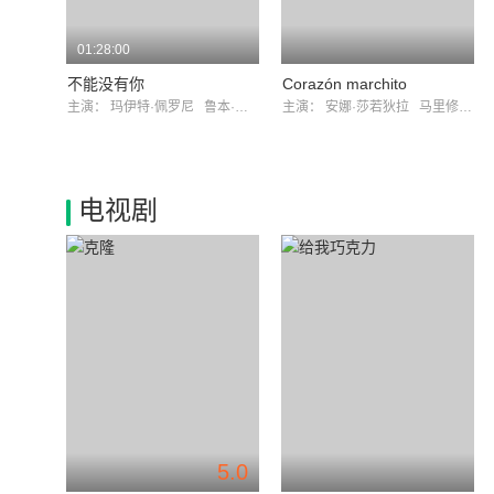
01:28:00
不能没有你
Corazón marchito
主演：
玛伊特·佩罗尼
鲁本·奥查迪亚诺
主演：
安娜·莎若狄拉
马里修·奥查曼
电视剧
5.0