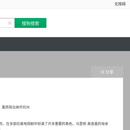
无障碍
分享
：
墨西哥瓜纳华托州
男演员，在多部拉美电视剧中扮演了许多重要的角色。马里修·奥查曼的母亲