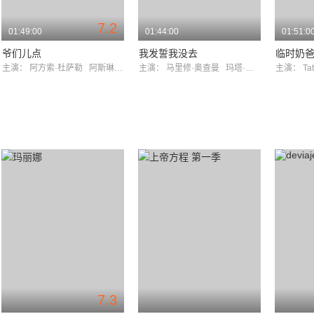
7.2
01:49:00
01:44:00
01:51:0
爷们儿点
我发誓我没去
临时奶
主演：
阿方索·杜萨勒
阿斯琳·德尔贝
主演：
马里修·奥查曼
玛塔·哈扎斯
主演：
Ta
7.3