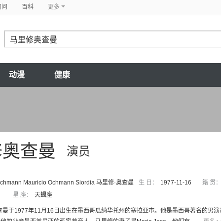
问问
百科
更多
动漫
健康
修奥查曼
演员
 Ochmann Mauricio Ochmann Siordia 马里修·奥查曼
生 日：
1977-11-16
籍 贯
星 座：
天蝎座
查曼于1977年11月16日出生在墨西哥瓜纳华托州的塞拉亚市。他是墨西哥著名的