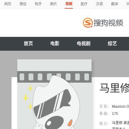
网页
微信
知乎
图片
视频
医疗
汉语
翻译
首页
电影
电视剧
综艺
马里
又 名：
Mauricio
身 高：
175
马里修·奥
简 介：