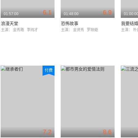
6.1
6.9
01:57:00
01:48:00
01:00:0
浪漫天堂
恐怖故事
我要结
主演：
金秀路
李纯才
主演：
金贤秀
罗映姫
主演：
朴
付费
7.2
8.6