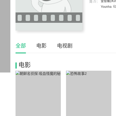
金智媛(/
简 介：
Younha《
全部
电影
电视剧
电影