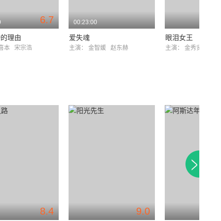
6.7
0
00:23:00
婚的理由
爱失魂
眼泪女王
喜本
宋宗浩
主演：
金智媛
赵东赫
主演：
金秀贤
金智
8.4
9.0