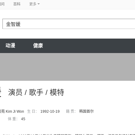
问问
百科
更多
动漫
健康
媛
演员 / 歌手 / 模特
 Kim Ji Won
生 日：
1992-10-19
籍 贯：
韩国首尔
体 重：
45