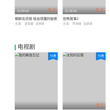
6.2
6.2
02:00:00
01:36:00
朝鲜名侦探:吸血怪魔的秘密
恐怖故事2
主演：
金智媛
金明民
主演：
李洙赫
金瑟祺
电视剧
付费
付费
8.2