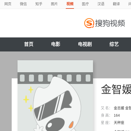
网页
微信
知乎
图片
视频
医疗
汉语
翻译
首页
电影
电视剧
综艺
金智
又 名：
金志媛 金智苑
身 高：
164
星 座：
天秤座