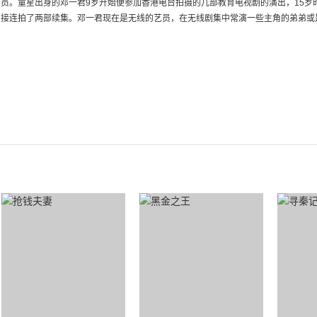
员。童星出身的邓一君9岁开始便参加香港电台拍摄的几部教育电视剧的演出，15
接连拍了两部续集。邓一君现在是无线的艺员，在无线剧集中常演一些主角的弟弟或是主