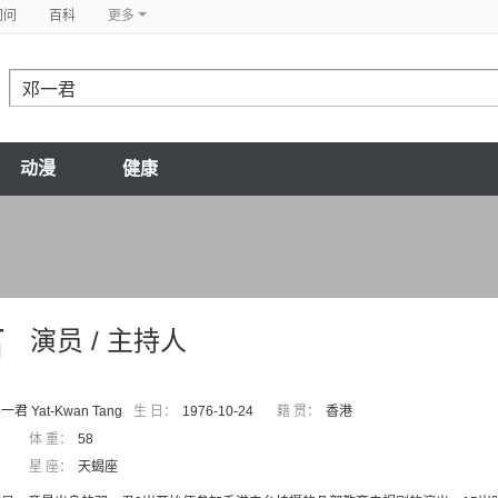
问问
百科
更多
动漫
健康
君
演员 / 主持人
 一君 Yat-Kwan Tang
生 日：
1976-10-24
籍 贯：
香港
体 重：
58
星 座：
天蝎座