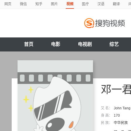
网页
微信
知乎
图片
视频
医疗
汉语
翻译
首页
电影
电视剧
综艺
邓一
又 名：
John Tang
身 高：
170
民 族：
中华民族