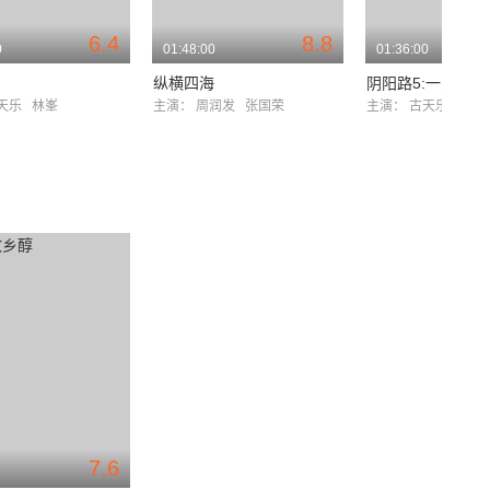
6.4
8.8
0
01:48:00
01:36:00
纵横四海
阴阳路5:一见发财
天乐
林峯
主演：
周润发
张国荣
主演：
古天乐
雷宇
7.6