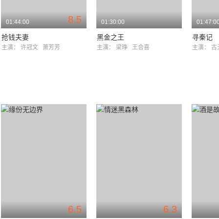
8.5
01:44:00
01:30:00
01:47:0
抢钱夫妻
黑金之王
寻秦记
主演：
许冠文
萧芳芳
主演：
梁琤
王合喜
主演：
古
6.5
6.3