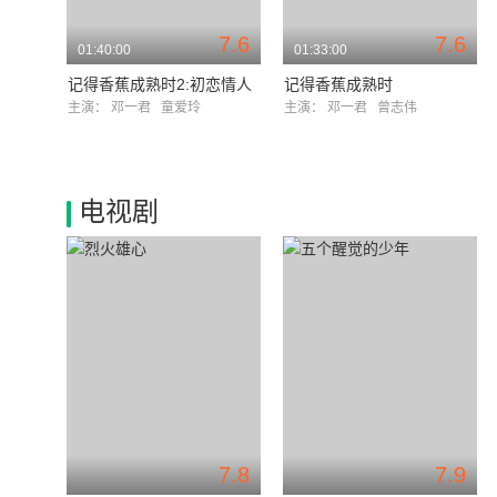
7.6
7.6
01:40:00
01:33:00
记得香蕉成熟时2:初恋情人
记得香蕉成熟时
主演：
邓一君
童爱玲
主演：
邓一君
曾志伟
电视剧
7.8
7.9