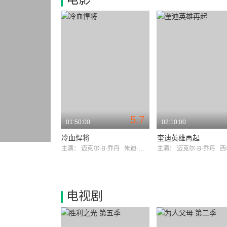
5.7
01:50:00
02:10:00
冷血悍将
奎迪英雄再起
主演：
迈克尔·B·乔丹
朱迪·特纳-史密斯
主演：
迈克尔·B·乔丹
西尔维
电视剧