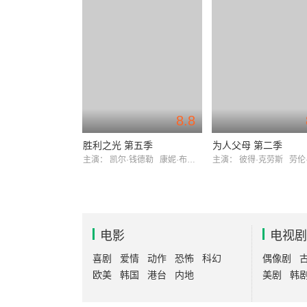
8.8
胜利之光 第五季
为人父母 第二季
主演：
凯尔·钱德勒
康妮·布里顿
主演：
彼得·克劳斯
劳伦·格
电影
电视剧
喜剧
爱情
动作
恐怖
科幻
偶像剧
欧美
韩国
港台
内地
美剧
韩