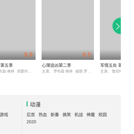
8.8
8.5
凶第五季
心理追凶第二季
军情五处 第六季
布森·格林
西蒙内·拉赫比比
主演：
罗布森·格林
威德·罗宾逊
主演：
鲁伯特·彭利
动漫
游戏
后宫
热血
新番
搞笑
机战
神魔
校园
2020