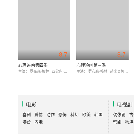
8.7
8.7
心理追凶第四季
心理追凶第三季
主演：
罗布森·格林
西蒙内·拉赫比比
主演：
罗布森·格林
赫米奥娜·诺里斯
电影
电视剧
喜剧
爱情
动作
恐怖
科幻
欧美
韩国
偶像剧
古
港台
内地
韩剧
杨洋