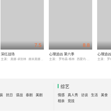
7.5
8.8
深红战场
心理追凶 第六季
心理追
主演：
奥娜·卓别林
赫米奥娜·诺里斯
主演：
罗布森·格林
西蒙内·拉赫比比
主演：
罗
综艺
装
抗日
谍战
泰剧
美剧
情感
真人秀
访谈
生活
美食
相亲
竞技