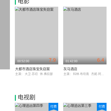
电影
7.9
6.4
00:52:00
01:42:00
大都市酒店珠宝失窃案
灰马酒店
主演：
大卫·苏切
休·弗拉瑟
主演：
科林·布坎南
杰妮·阿什伯恩
电视剧
付费
付费