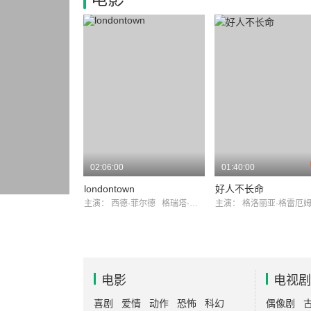
02:06:00
01:40:00
londontown
好人不长命
主演：
西德·菲尔德
格瑞塔·基恩特
主演：
格洛丽亚·格雷厄
电影
电视剧
喜剧
爱情
动作
恐怖
科幻
偶像剧