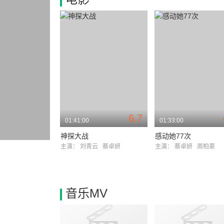
6.7
01:41:00
01:33:00
神探大战
感动她77次
主演：
刘青云
蔡卓妍
主演：
蔡卓妍
周柏豪
音乐MV