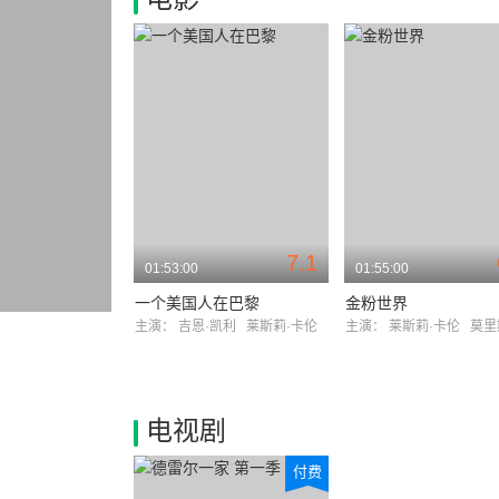
7.1
01:53:00
01:55:00
一个美国人在巴黎
金粉世界
主演：
吉恩·凯利
莱斯莉·卡伦
主演：
莱斯莉·卡伦
莫里斯·舍
电视剧
付费