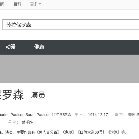
问问
百科
更多
动漫
健康
保罗森
演员
tharine Paulson Sarah Paulson 沙拉·鲍尔森
生 日：
1974-12-17
籍 贯：
美国,
星 座：
射手座
森，演员，主要作品有《男人百分百》《鬼魂》《日落大道60号》《污泥》等。