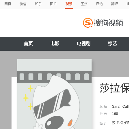
网页
微信
知乎
图片
视频
医疗
汉语
翻译
首页
电影
电视剧
综艺
莎拉
又 名：
Sarah Ca
身 高：
168
莎拉·保罗
简 介：