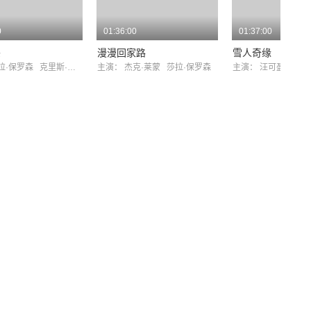
0
01:36:00
01:37:00
头
漫漫回家路
雪人奇缘
拉·保罗森
克里斯·梅西纳
主演：
杰克·莱蒙
莎拉·保罗森
主演：
汪可盈
阿尔