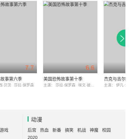
7.7
6.6
怖故事第六季
美国恐怖故事第十季
杰克与吉尔 第一
西·贝茨
莎拉·保罗森
主演：
莎拉·保罗森
埃文·彼得斯
主演：
伊凡·谢尔盖
动漫
游戏
后宫
热血
新番
搞笑
机战
神魔
校园
2020