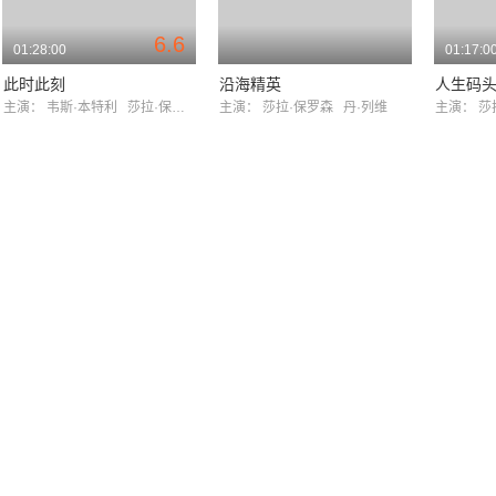
6.6
01:28:00
01:17:0
此时此刻
沿海精英
人生码
主演：
韦斯·本特利
莎拉·保罗森
主演：
莎拉·保罗森
丹·列维
主演：
莎