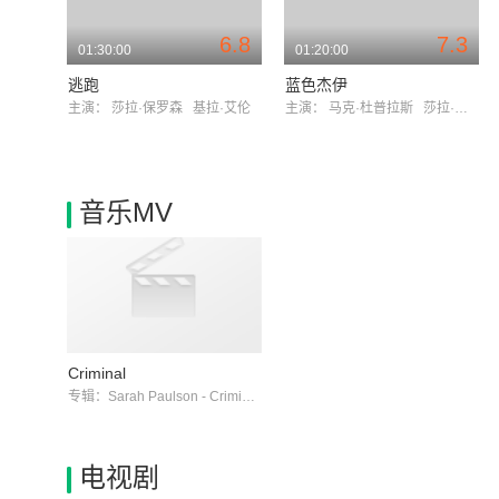
6.8
7.3
01:30:00
01:20:00
逃跑
蓝色杰伊
主演：
莎拉·保罗森
基拉·艾伦
主演：
马克·杜普拉斯
莎拉·保罗森
音乐MV
Criminal
专辑：Sarah Paulson - Criminal 美剧《美国恐怖故事:畸形秀》原声
电视剧