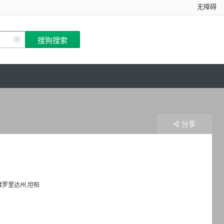
无障碍
分享
佛罗里达州,坦帕