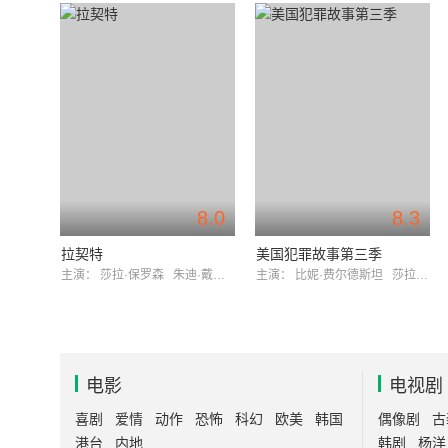
8.0
8.3
拉契特
美国犯罪故事第三季
主演：
莎拉·保罗森
朱迪·戴维斯
主演：
比妮·费尔德斯坦
莎拉·保罗森
电影
电视剧
喜剧
爱情
动作
恐怖
科幻
欧美
韩国
偶像剧
古
港台
内地
韩剧
杨洋