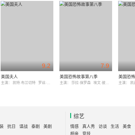
9.2
7.9
美国夫人
美国恐怖故事第八季
美国恐
主演：
凯特·布兰切特
罗丝·伯恩
主演：
莎拉·保罗森
埃文·彼得斯
主演：
凯
综艺
装
抗日
谍战
泰剧
美剧
情感
真人秀
访谈
生活
美食
相亲
竞技