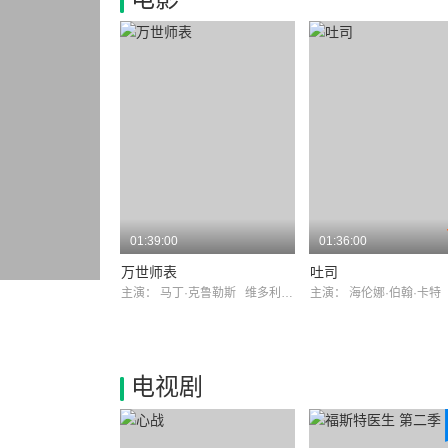
01:39:00
01:36:00
万世师表
吐司
主演：
马丁·克鲁勒斯
维多利亚·汉密尔顿
主演：
海伦娜·伯翰·卡
电视剧