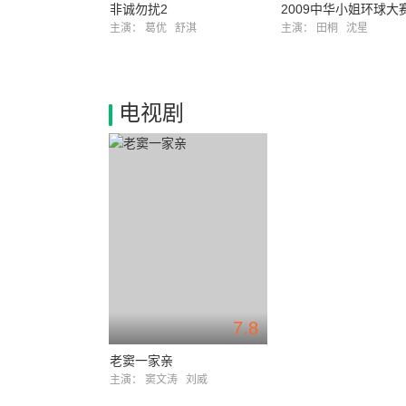
非诚勿扰2
2009中华小姐环球大
主演：
葛优
舒淇
主演：
田桐
沈星
电视剧
7.8
老窦一家亲
主演：
窦文涛
刘威