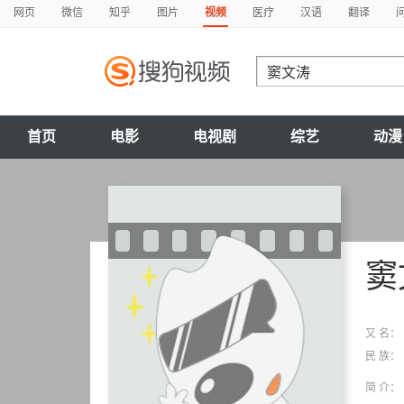
网页
微信
知乎
图片
视频
医疗
汉语
翻译
首页
电影
电视剧
综艺
动漫
窦
又 名：
民 族：
简 介：