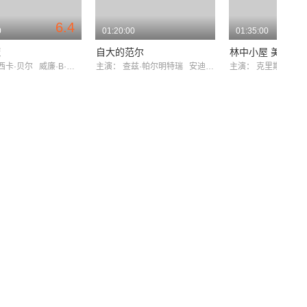
6.4
0
01:20:00
01:35:00
魔
自大的范尔
林中小屋 美国版
西卡·贝尔
威廉·B·戴维斯
主演：
查兹·帕尔明特瑞
安迪·麦克道尔
主演：
克里斯汀·康