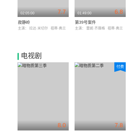
7.7
6.8
02:05:00
01:49:00
寂静岭
第39号案件
主演：
拉达·米切尔
祖蒂·弗兰
主演：
蕾妮·齐薇格
祖蒂·弗兰
电视剧
付费
8.0
7.8