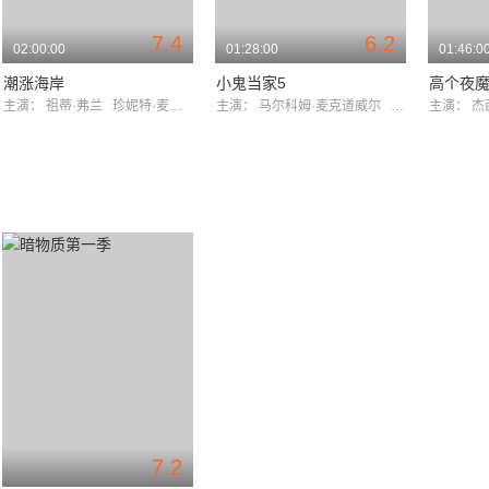
7.4
6.2
02:00:00
01:28:00
01:46:0
潮涨海岸
小鬼当家5
高个夜
主演：
祖蒂·弗兰
珍妮特·麦克蒂尔
主演：
马尔科姆·麦克道威尔
祖蒂·弗兰
主演：
杰
7.2