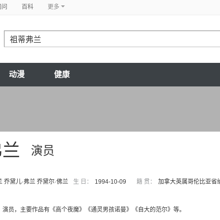
问问
百科
更多
动漫
健康
弗兰
演员
兰 乔黛儿·弗兰 乔黛尔·佛兰
生 日：
1994-10-09
籍 贯：
加拿大英属哥伦比亚省
，演员，主要作品有《高个夜魔》《通灵男孩诺曼》《自大的范尔》等。