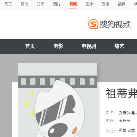
网页
微信
知乎
图片
视频
医疗
汉语
翻译
首页
电影
电视剧
综艺
祖蒂
又 名：
乔黛尔·弗
星 座：
天秤座
祖蒂·弗兰
简 介：