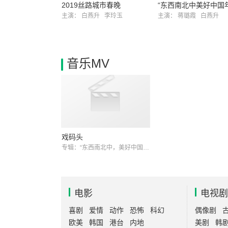
2019丝路城市春晚
主演：
白燕升
李玲玉
主演：
蒋璐霞
白燕升
音乐MV
戏码头
专辑：“东西南北中，美好中国年”春节联欢晚会
电影
电视剧
喜剧
爱情
动作
恐怖
科幻
偶像剧
欧美
韩国
港台
内地
美剧
韩