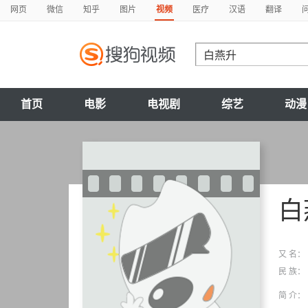
网页
微信
知乎
图片
视频
医疗
汉语
翻译
首页
电影
电视剧
综艺
动漫
白
又 名：
民 族：
简 介：