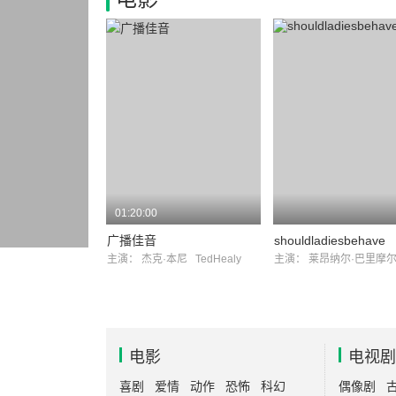
01:20:00
广播佳音
shouldladiesbehave
主演：
杰克·本尼
TedHealy
主演：
莱昂纳尔·巴里摩
电影
电视剧
喜剧
爱情
动作
恐怖
科幻
偶像剧