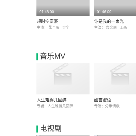
01:48:00
01:46:00
超时空富豪
你是我的一束光
主演：
张全蛋
金宁
主演：
袁文康
王西
音乐MV
人生难得几回醉
甜言蜜语
专辑：人生难得几回醉
专辑：分手情歌
电视剧