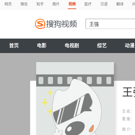
网页
微信
知乎
图片
视频
医疗
汉语
翻译
首页
电影
电视剧
综艺
动漫
王
又 名：
星 座：
简 介：