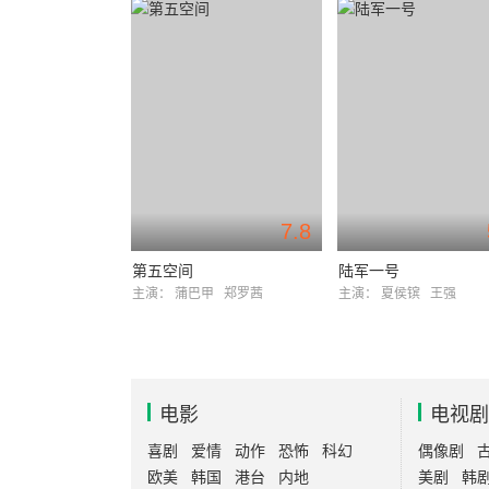
7.8
第五空间
陆军一号
主演：
蒲巴甲
郑罗茜
主演：
夏侯镔
王强
电影
电视剧
喜剧
爱情
动作
恐怖
科幻
偶像剧
欧美
韩国
港台
内地
美剧
韩