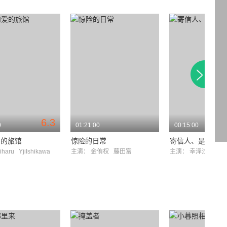
6.3
0
01:21:00
00:15:00
爱的旅馆
惊险的日常
寄信人、是谁？
iharu
YjiIshikawa
主演：
金侑权
藤田富
主演：
幸泽沙良
樱