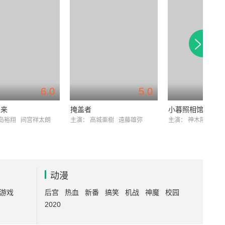
6.0
5.0
里来
掩盖者
小暮照相馆
岛裕翔
间宫祥太朗
主演：
高城亜樹
遠藤雄弥
主演：
神木隆之介
动漫
游戏
后宫
热血
新番
搞笑
机战
神魔
校园
2020