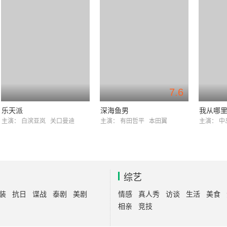
7.6
乐天派
深海鱼男
我从哪
主演：
白滨亚岚
关口曼迪
主演：
有田哲平
本田翼
主演：
中
综艺
装
抗日
谍战
泰剧
美剧
情感
真人秀
访谈
生活
美食
相亲
竞技