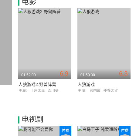
电影
6.9
6.3
01:52:00
01:50:00
人狼游戏2:野兽阵营
人狼游戏
主演：
土屋太凤
森川葵
主演：
宫内瞳
仲野太贺
电视剧
付费
付费