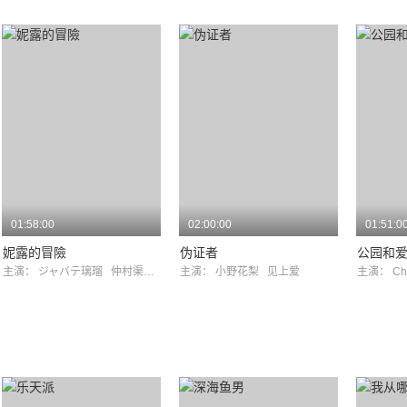
01:58:00
02:00:00
01:51:0
妮露的冒險
伪证者
公园和
主演：
ジャバテ璃瑠
仲村渠さえら
主演：
小野花梨
见上爱
主演：
Ch