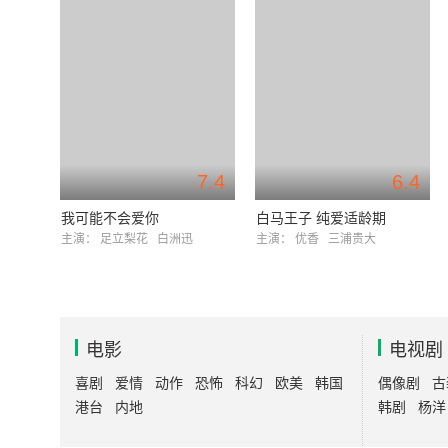
7.4
6.4
我可能不会爱你
白马王子 纯爱适龄期
主演：
足立梨花
白洲迅
主演：
优香
三浦贵大
电影
电视剧
喜剧
爱情
动作
恐怖
科幻
欧美
韩国
偶像剧
古
港台
内地
韩剧
杨洋