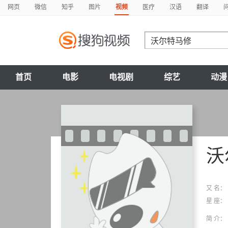
网页
微信
知乎
图片
视频
医疗
汉语
翻译
首页
电影
电视剧
综艺
动漫
沃
又 名：
星 座：
简 介：