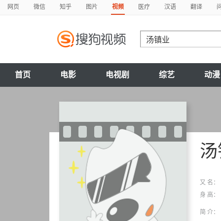
网页
微信
知乎
图片
视频
医疗
汉语
翻译
首页
电影
电视剧
综艺
动漫
汤
又 名：
身 高：
简 介：