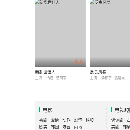
8.6
新乱世佳人
反贪风暴
主演：
恬妞
汤镇宗
主演：
汤镇宗
温碧霞
电影
电视剧
喜剧
爱情
动作
恐怖
科幻
偶像剧
欧美
韩国
港台
内地
美剧
韩