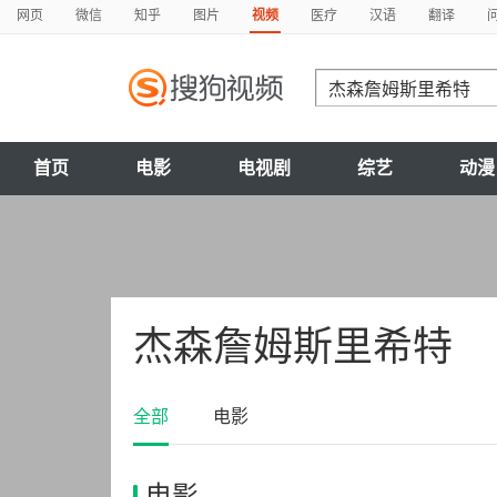
网页
微信
知乎
图片
视频
医疗
汉语
翻译
首页
电影
电视剧
综艺
动漫
杰森詹姆斯里希特
全部
电影
电影