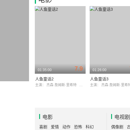
7.9
01:35:00
01:26:00
人鱼童话2
人鱼童话3
主演：
杰森·詹姆斯·里希特
迈克尔·马德森
主演：
杰森·詹姆斯·里
电影
电视剧
喜剧
爱情
动作
恐怖
科幻
偶像剧