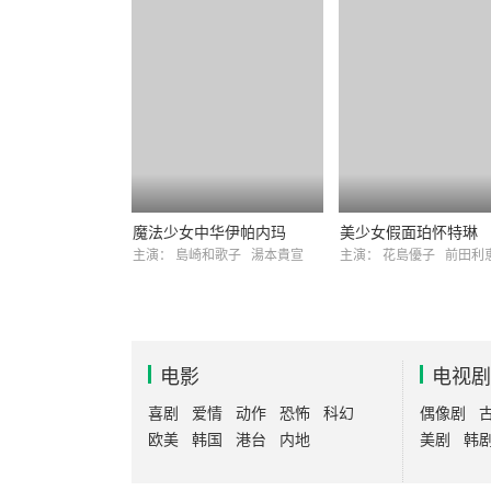
魔法少女中华伊帕内玛
美少女假面珀怀特琳
主演：
島崎和歌子
湯本貴宣
主演：
花島優子
前田利
电影
电视剧
喜剧
爱情
动作
恐怖
科幻
偶像剧
欧美
韩国
港台
内地
美剧
韩