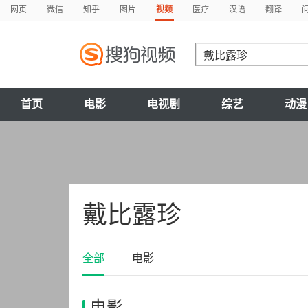
网页
微信
知乎
图片
视频
医疗
汉语
翻译
首页
电影
电视剧
综艺
动漫
戴比露珍
全部
电影
电影