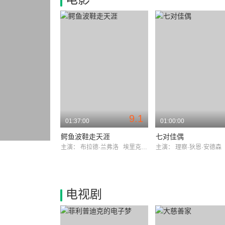
9.1
01:37:00
01:00:00
鳄鱼波鞋走天涯
七对佳偶
主演：
布拉德·兰弗洛
埃里克·伊根
主演：
理察·狄恩·安德
电视剧