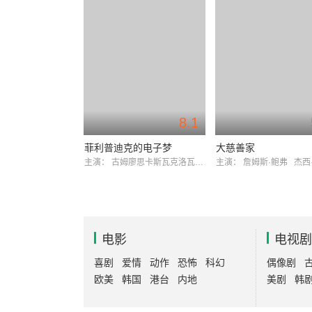
8.1
菲利普迪克的电子梦
大慈善家
主演：
古姆廖思卡斯瓦克洛瓦斯
爵克·哈迪
主演：
詹姆斯·鲍弗
杰西
电影
电视剧
喜剧
爱情
动作
恐怖
科幻
偶像剧
欧美
韩国
港台
内地
美剧
韩