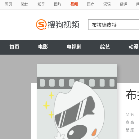
网页
微信
知乎
图片
视频
医疗
汉语
翻译
首页
电影
电视剧
综艺
动漫
布
又 名：
身 高：
星 座：