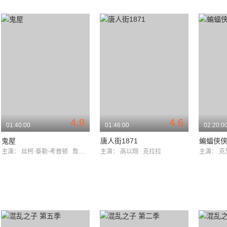
4.9
4.6
01:40:00
01:46:00
02:20:0
鬼屋
唐人街1871
蝙蝠侠
主演：
丝柯·泰勒-考普顿
詹姆斯·兰德里·赫伯特
主演：
高以翔
克拉拉
主演：
克