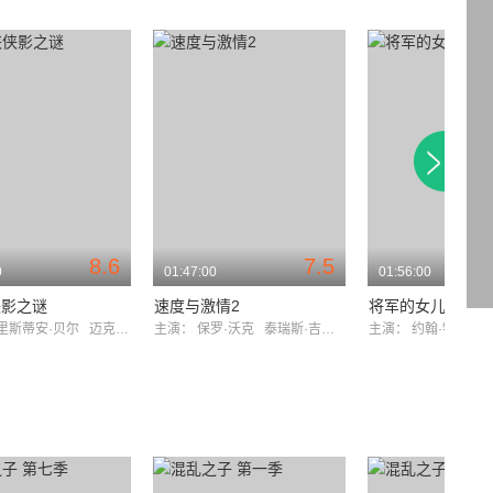
8.6
7.5
0
01:47:00
01:56:00
侠影之谜
速度与激情2
将军的女儿
里斯蒂安·贝尔
迈克尔·凯恩
主演：
保罗·沃克
泰瑞斯·吉布森
主演：
约翰·特拉沃