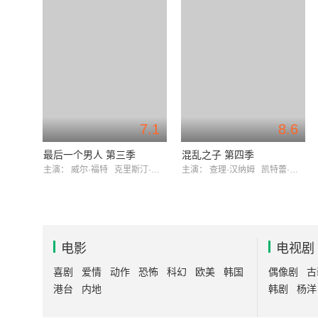
7.1
8.6
最后一个男人 第三季
混乱之子 第四季
主演：
威尔·福特
克里斯汀·沙尔
主演：
查理·汉纳姆
凯特蕾·萨加尔
电影
电视剧
喜剧
爱情
动作
恐怖
科幻
欧美
韩国
偶像剧
古
港台
内地
韩剧
杨洋