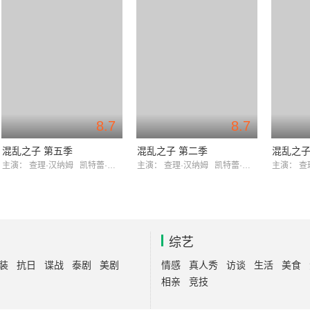
8.7
8.7
混乱之子 第五季
混乱之子 第二季
混乱之子
主演：
查理·汉纳姆
凯特蕾·萨加尔
主演：
查理·汉纳姆
凯特蕾·萨加尔
主演：
查
综艺
装
抗日
谍战
泰剧
美剧
情感
真人秀
访谈
生活
美食
相亲
竞技