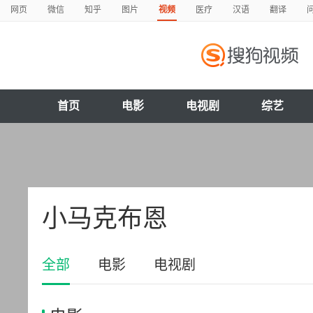
网页
微信
知乎
图片
视频
医疗
汉语
翻译
首页
电影
电视剧
综艺
小马克布恩
全部
电影
电视剧