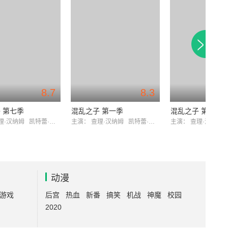
8.7
8.3
 第七季
混乱之子 第一季
混乱之子 第六季
理·汉纳姆
凯特蕾·萨加尔
主演：
查理·汉纳姆
凯特蕾·萨加尔
主演：
查理·汉纳姆
动漫
游戏
后宫
热血
新番
搞笑
机战
神魔
校园
2020