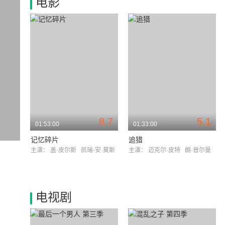
电影
8.7
5.1
01:53:00
01:33:00
记忆碎片
追猎
主演：
盖·皮尔斯
凯瑞-安·莫斯
主演：
迈克尔·皮特
朗·普尔曼
电视剧