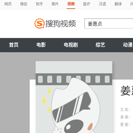
网页
微信
知乎
图片
视频
医疗
汉语
翻译
首页
电影
电视剧
综艺
动漫
姜
又 名：
身 高：
星 座：