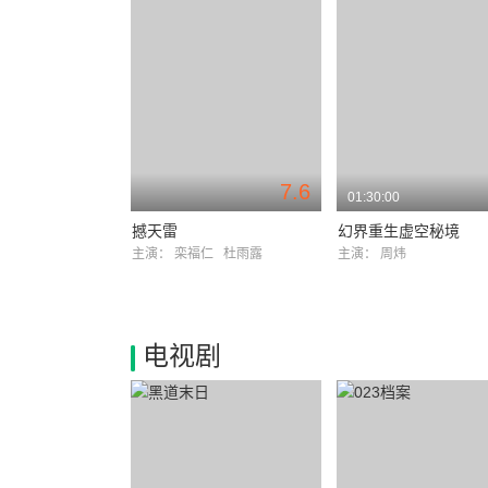
7.6
01:30:00
撼天雷
幻界重生虚空秘境
主演：
栾福仁
杜雨露
主演：
周炜
电视剧