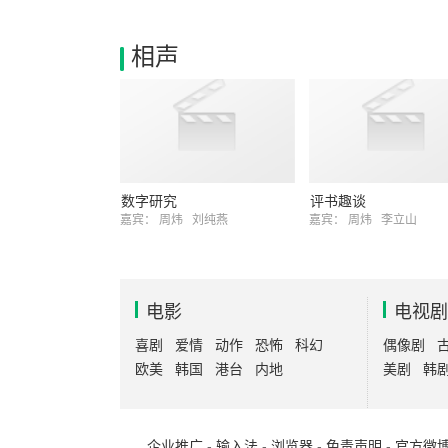
相声
数字研究
评书趣谈
嘉宾：
周炜
刘纯燕
嘉宾：
周炜
李立山
电影
电视剧
喜剧
爱情
动作
恐怖
科幻
偶像剧
欧美
韩国
港台
内地
美剧
韩
企业推广
-
输入法
-
浏览器
-
免责声明
-
官方微