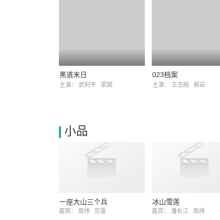
黑道末日
023档案
主演：
武利平
梁斌
主演：
王志刚
郝岩
小品
一座大山三个兵
冰山雪莲
嘉宾：
周炜
范雷
嘉宾：
潘长江
周炜