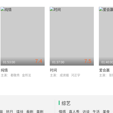
7.4
7.5
01:53:00
01:37:00
01:40:0
纯情
时间
爱会赢
主演：
都敬秀
金所泫
主演：
成贤娥
河正宇
主演：
张
综艺
装
抗日
谍战
泰剧
美剧
情感
真人秀
访谈
生活
美食