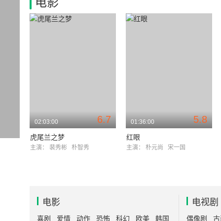
电影
6.7
5.8
02:03:00
01:36:00
虎尾兰之梦
红眼
主演：
裴秀彬
朴智秀
主演：
朴元尚
宋一国
电影
电视剧
喜剧
爱情
动作
恐怖
科幻
欧美
韩国
偶像剧
古