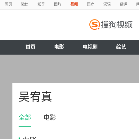
网页
微信
知乎
图片
视频
医疗
汉语
翻译
首页
电影
电视剧
综艺
吴宥真
全部
电影