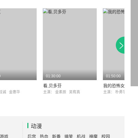
0
01:30:00
01:50:00
看,贝多芬
我的恐怖女友
铉诚
金惠华
主演：
金素辰
吴宥真
主演：
朴勇宇
崔江
动漫
游戏
后宫
热血
新番
搞笑
机战
神魔
校园