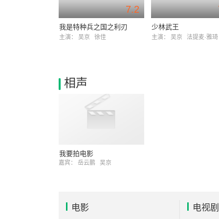
7.2
我是特种兵之国之利刃
少林武王
主演：
吴京
徐佳
主演：
吴京
法提麦·雅
相声
我要拍电影
嘉宾：
岳云鹏
吴京
电影
电视剧