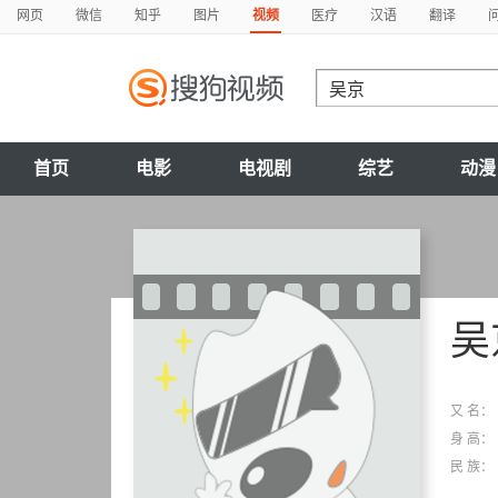
网页
微信
知乎
图片
视频
医疗
汉语
翻译
首页
电影
电视剧
综艺
动漫
吴
又 名：
身 高：
民 族：