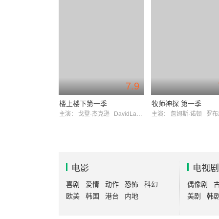
7.9
楼上楼下第一季
牧师神探 第一季
主演：
戈登·杰克逊
DavidLangton
主演：
詹姆斯·诺顿
罗布森
电影
电视剧
喜剧
爱情
动作
恐怖
科幻
偶像剧
欧美
韩国
港台
内地
美剧
韩