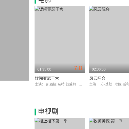
7.8
01:35:00
02:06:00
误闯亚瑟王宫
风云际会
主演：
凯西娅·奈特·普兰姆
吉恩·马修
主演：
方·基默
琼妮·威
电视剧