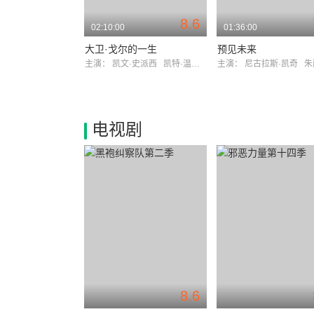
8.6
02:10:00
01:36:00
大卫·戈尔的一生
预见未来
主演：
凯文·史派西
凯特·温斯莱特
主演：
尼古拉斯·凯奇
朱丽
电视剧
8.6