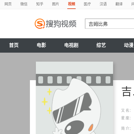
网页
微信
知乎
图片
视频
医疗
汉语
翻译
首页
电影
电视剧
综艺
动漫
吉姆比弗
又 名：
星 座：
简 介：