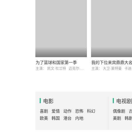
为了篮球和国家第一季
主演：
凯文·杜兰特
迈克尔·乔丹
主演：
大卫·莱特曼
卡迪
电影
电视剧
喜剧
爱情
动作
恐怖
科幻
偶像剧
欧美
韩国
港台
内地
美剧
韩