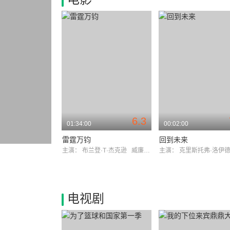
6.3
01:34:00
00:02:00
雷霆万钧
回到未来
主演：
布兰登·T·杰克逊
威廉·罗格斯戴尔
主演：
克里斯托弗·洛伊
电视剧