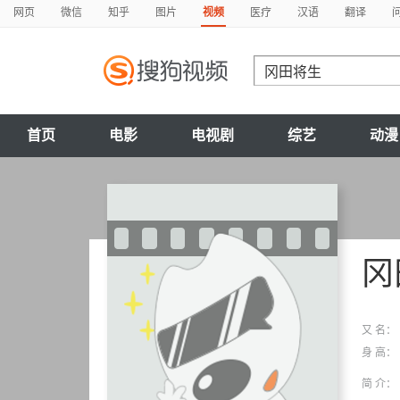
网页
微信
知乎
图片
视频
医疗
汉语
翻译
首页
电影
电视剧
综艺
动漫
冈
又 名：
身 高：
简 介：