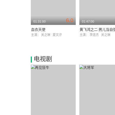
6.0
01:31:00
01:47:00
血衣天使
黄飞鸿之二:男儿当自
主演：
关之琳
夏文汐
主演：
李连杰
关之琳
电视剧