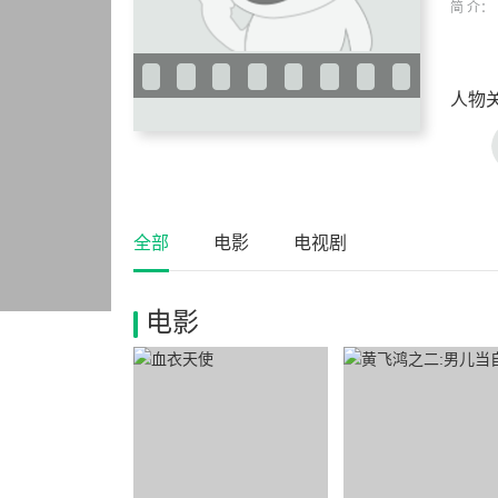
简 介：
人物
全部
电影
电视剧
电影