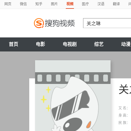
网页
微信
知乎
图片
视频
医疗
汉语
翻译
首页
电影
电视剧
综艺
动漫
关
又 名：
身 高：
民 族：