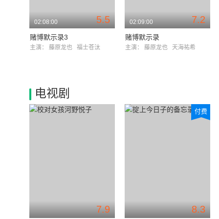
5.5
7.2
02:08:00
02:09:00
赌博默示录3
赌博默示录
主演：
藤原龙也
福士苍汰
主演：
藤原龙也
天海祐希
电视剧
付费
7.9
8.3