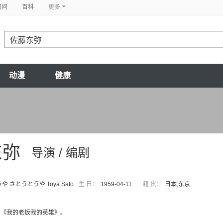
问问
百科
更多
动漫
健康
东弥
导演 / 编剧
や さとうとうや Toya Sato
生 日：
1959-04-11
籍 贯：
日本,东京
为《我的老板我的英雄》。