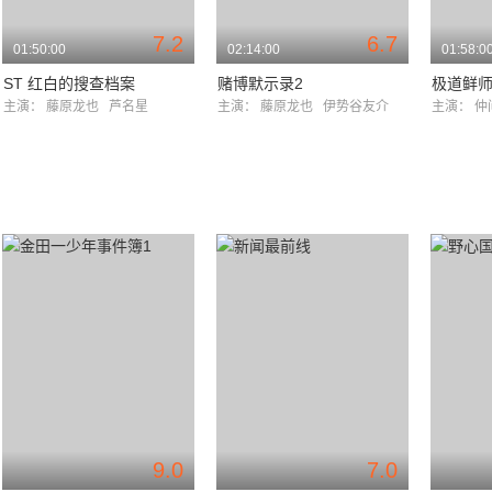
7.2
6.7
01:50:00
02:14:00
01:58:0
ST 红白的搜查档案
赌博默示录2
极道鲜
主演：
藤原龙也
芦名星
主演：
藤原龙也
伊势谷友介
主演：
仲
9.0
7.0