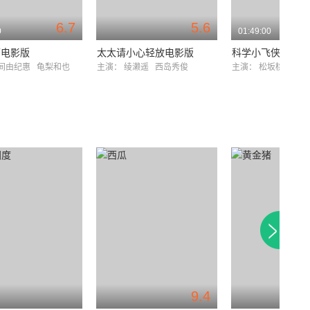
6.7
5.6
0
01:49:00
师电影版
太太请小心轻放电影版
科学小飞侠
间由纪惠
龟梨和也
主演：
绫濑遥
西岛秀俊
主演：
松坂桃李
绫
9.4