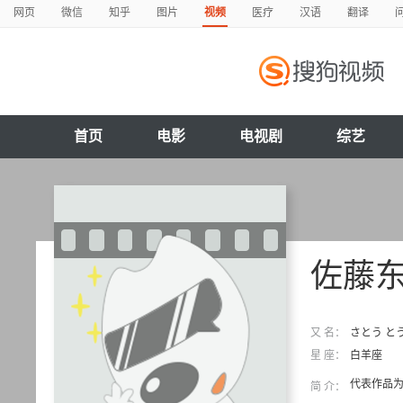
网页
微信
知乎
图片
视频
医疗
汉语
翻译
首页
电影
电视剧
综艺
佐藤
又 名：
さとう とう
星 座：
白羊座
代表作品
简 介：