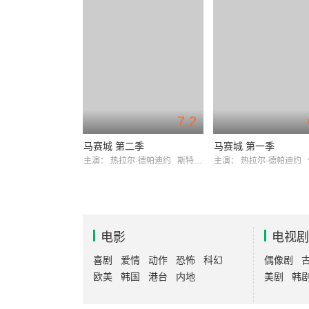
7.2
马赛城 第二季
马赛城 第一季
主演：
热拉尔·德帕迪约
斯特芬·凯亚尔
主演：
热拉尔·德帕迪约
电影
电视剧
喜剧
爱情
动作
恐怖
科幻
偶像剧
欧美
韩国
港台
内地
美剧
韩