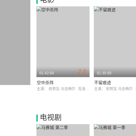
7.0
01:42:00
01:35:00
空中杀阵
不留痕迹
主演：
伯努瓦·马吉梅尔
克洛维斯·科尔尼亚克
主演：
伯努瓦·马吉梅尔
弗
电视剧