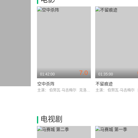
7.0
01:42:00
01:35:00
空中杀阵
不留痕迹
主演：
伯努瓦·马吉梅尔
克洛维斯·科尔尼亚克
主演：
伯努瓦·马吉梅尔
弗
电视剧