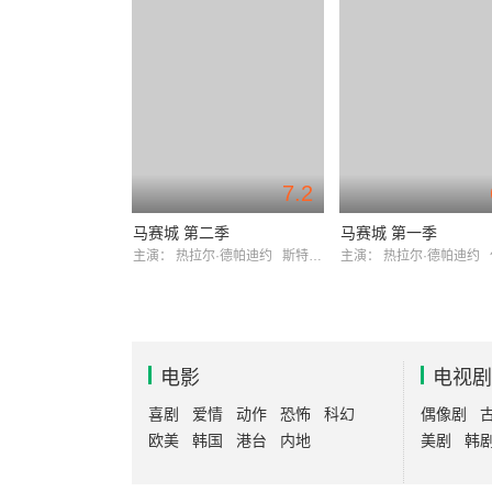
7.2
马赛城 第二季
马赛城 第一季
主演：
热拉尔·德帕迪约
斯特芬·凯亚尔
主演：
热拉尔·德帕迪约
电影
电视剧
喜剧
爱情
动作
恐怖
科幻
偶像剧
欧美
韩国
港台
内地
美剧
韩