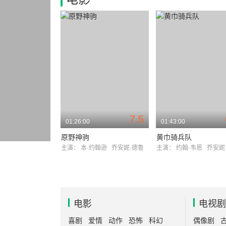
7.5
01:26:00
01:43:00
原野神驹
黄巾骑兵队
主演：
本·约翰逊
乔安妮·德鲁
主演：
约翰·韦恩
乔安妮
电影
电视剧
喜剧
爱情
动作
恐怖
科幻
偶像剧