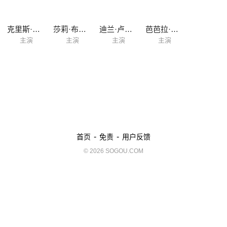
克里斯·马歇尔
莎莉·布雷顿
迪兰·卢埃林
芭芭拉·弗林
主演
主演
主演
主演
-
-
首页
免责
用户反馈
© 2026 SOGOU.COM