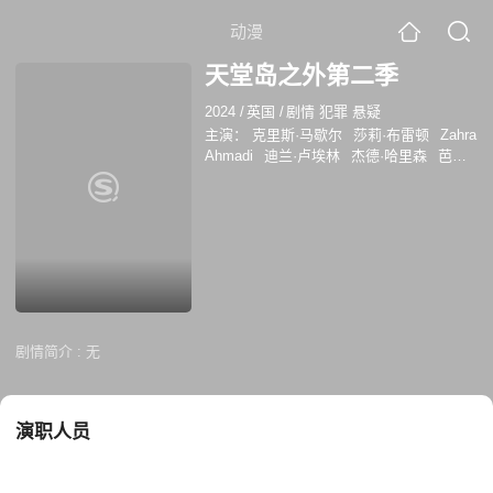
动漫
天堂岛之外第二季
2024
/
英国
/
剧情 犯罪 悬疑
主演：
克里斯·马歇尔
莎莉·布雷顿
Zahra
Ahmadi
迪兰·卢埃林
杰德·哈里森
芭芭
拉·弗林
费莉西蒂·蒙塔古
戴维·奥拉尼雷
贡
彼得·兰迪
剧情简介 :
无
演职人员