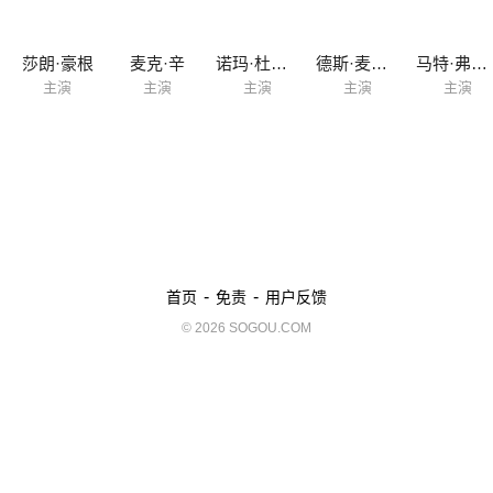
莎朗·豪根
麦克·辛
诺玛·杜梅温尼
德斯·麦卡莱尔
马特·弗雷泽
主演
主演
主演
主演
主演
-
-
首页
免责
用户反馈
© 2026 SOGOU.COM