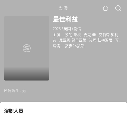
动漫
最佳利益
2023
/
英国
/
剧情
主演：
莎朗·豪根
麦克·辛
艾莉森·奥利
弗
尼亚姆·莫里亚蒂
诺玛·杜梅温尼
齐季
·阿库多卢
德斯·麦卡莱尔
马特·弗雷泽
导演：
迈克尔·凯勒
加里·比德尔
Jack Morris
皮帕·海伍德
沙恩·扎扎
卢西安·姆瑟马蒂
莉莎·麦格里
利斯
梅丽莎·科利尔
剧情简介 :
无
演职人员