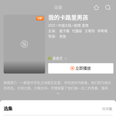
动漫
我的卡路里男孩
VIP
2022
/
中国大陆
/
剧情 爱情
主演：
翟子路
代露娃
王宥钧
李希萌
王
导演：
贲放
爱奇艺
立即播放
剧情简介 :
一群高中学生之间相互友爱，共同进步的故事。他们因为彼此
的存在，大哭大笑，大喊大叫，尽情挥霍了他们独一无二的青春，懂得了
什么才是真正的喜欢——不是偶像式的崇拜，不是遥远的憧憬，而是两颗
有趣的灵魂，火星撞地球的相遇。
选集
共30集