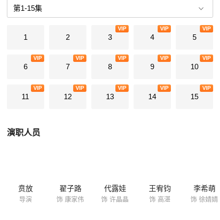
VIP
VIP
VIP
1
2
3
4
5
VIP
VIP
VIP
VIP
VIP
6
7
8
9
10
VIP
VIP
VIP
VIP
VIP
11
12
13
14
15
演职人员
贲放
翟子路
代露娃
王宥钧
李希萌
导演
饰 康家伟
饰 许晶晶
饰 高湛
饰 徐婧婧