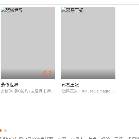
8.8
悲惨世界
邪恶王妃
杰拉尔·德帕迪约 / 夏洛特·甘斯布 / 维罗尼卡·费瑞尔
让娜·莫罗 / HuguesDalmagro / FrédéricLaforet