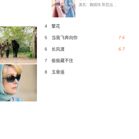
演员：鞠婧祎 陈哲远 茅子俊 毛晓慧 王媛可 张志浩 林枫松 张帆（演员）
4
繁花
5
当我飞奔向你
7.6
6
长风渡
6.7
7
偷偷藏不住
8
玉骨遥