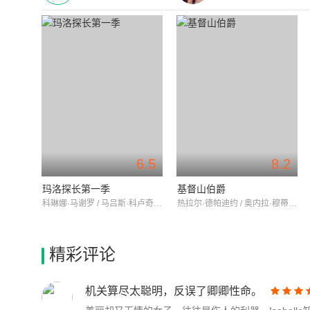
6.5
8.2
玛洛探长第一季
基督山伯爵
科琳娜·马谢罗 / 马吕斯·科卢奇 / 让-克洛德·德鲁奥
热拉尔·德帕迪约 / 奥内拉·穆蒂 / 让·罗什福尔
精彩评论
机关算尽太聪明，反误了卿卿性命。