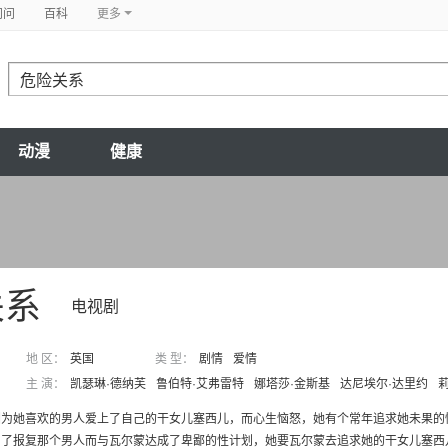
问问
百科
更多
动漫
健康
关系
电视剧
地 区：
英国
类 型：
剧情
爱情
主 演：
凯瑟琳·德纳芙
鲁伯特·艾弗雷特
娜塔莎·金斯基
达尼埃尔·达里约
因为她喜欢的男人爱上了自己的干女儿塞西儿，而心生恼怒，她有个常年追求她未果的
了报复那个男人而与瓦尔蒙达成了卑鄙的性计划，她要瓦尔蒙去追求她的干女儿塞西儿