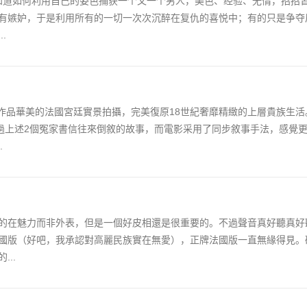
lle知道如何利用自己的姿色捕获一个又一个男人，美色、经验、无情，招招
有嫉妒，于是利用所有的一切一次次沉醉在复仇的喜悦中；有的只是争夺
.
in Firth的作品華美的法國宮廷實景拍攝，完美復原18世紀奢靡精緻的上層貴族
里是通過上述2個冤家書信往來倒敘的故事，而電影采用了同步敘事手法，感覺
.
的在魅力而非外表，但是一個好皮相還是很重要的。不過聲音真好聽真好
國版（好吧，我承認對高麗民族實在無愛），正牌法國版一直無緣得見。
..