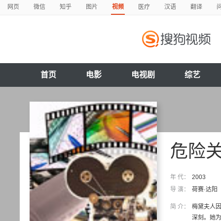
网页
微信
知乎
图片
视频
医疗
汉语
翻译
首页
电影
电视剧
综艺
危险
年 代：
2003
导 演：
荷赛·达阳
简 介：
梅黛夫人
深刻。她为