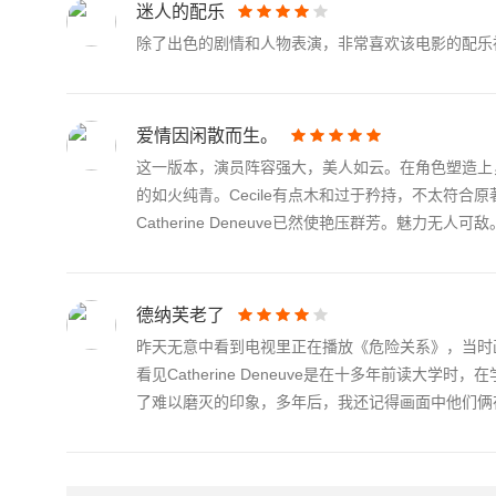
迷人的配乐
除了出色的剧情和人物表演，非常喜欢该电影的配乐
爱情因闲散而生。
这一版本，演员阵容强大，美人如云。在角色塑造上，对贞节夫人
的如火纯青。Cecile有点木和过于矜持，不太符合原著
Catherine Deneuve已然使艳压群芳。魅力无人可敌。
德纳芙老了
昨天无意中看到电视里正在播放《危险关系》，当时
看见Catherine Deneuve是在十多年前读
了难以磨灭的印象，多年后，我还记得画面中他们俩在.