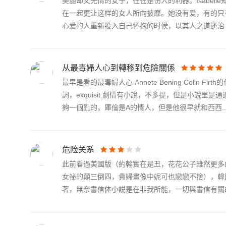
美丽却又无情的女子，往往是伤人的利器。Isabe
在一起更让这样的女人所向披靡。她没有爱，有的只
心爱的人重新投入自己怀抱的时候，以其人之道还治..
从最毒婦人心到轉移到危險關係
最早是看的最毒婦人心 Annete Bening Col
詞，exquisit.劇情有小說，不多提，但是小說
夠一個亂的，庫倫是A的情人，但是他很早就和西西..
危险关系
此前看過美國版（約翰實在是丑，花花公子雖然更多
女祕的顛三倒四，貴婦畫像中妮可也戀戀不捨），韓
著，無奈書信体小説是在非我所能，一切與書信有關的.