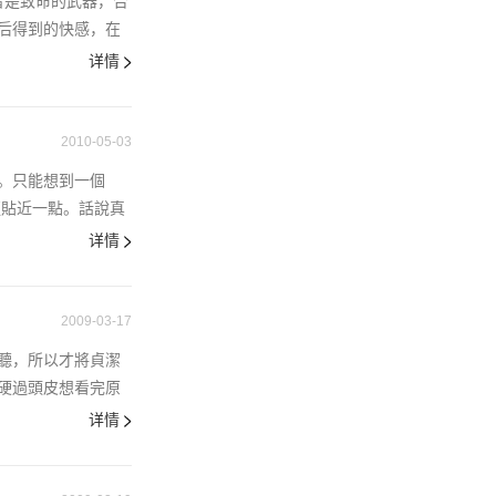
皆是致命的武器，合
后得到的快感，在
详情
2010-05-03
生活。只能想到一個
更貼近一點。話說真
详情
2009-03-17
聽，所以才將貞潔
硬過頭皮想看完原
详情