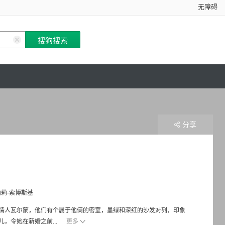
无障碍
分享
莉莉·索博斯基
情人瓦尔蒙，他们有个属于他俩的密室，墨绿和深红的沙发对列，印象
，令她在新婚之前...
更多