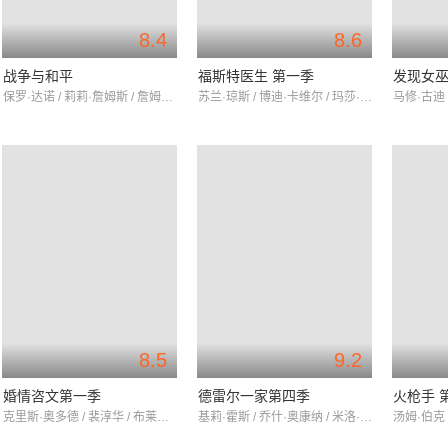
8.4
8.6
战争与和平
福斯特医生 第一季
发现女
保罗·达诺 / 莉莉·詹姆斯 / 詹姆斯·诺顿
苏兰·琼斯 / 博迪·卡维尔 / 玛莎·休伊-道格拉斯
8.5
9.2
婚情咨文第一季
德雷尔一家第四季
火枪手 
克里斯·奥多德 / 裴淳华 / 布莱丹·格里森
基莉·霍斯 / 乔什·奥康纳 / 米洛·帕克