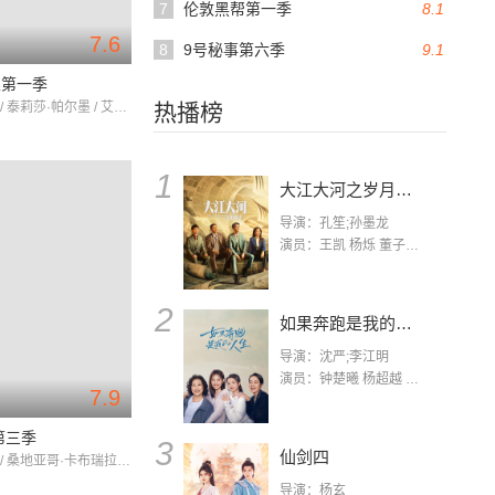
7
伦敦黑帮第一季
8.1
7.6
8
9号秘事第六季
9.1
巫第一季
马修·古迪 / 泰莉莎·帕尔墨 / 艾莎·哈特
热播榜
1
大江大河之岁月如歌
导演：孔笙;孙墨龙
演员：王凯 杨烁 董子健 杨采钰 张佳宁 练练 林栋甫 房子斌
2
如果奔跑是我的人生
导演：沈严;李江明
演员：钟楚曦 杨超越 许娣 陈小艺 侯雯元 宋洋 王宥钧 李添诺
7.9
第三季
3
仙剑四
汤姆·伯克 / 桑地亚哥·卡布瑞拉 / 鲁伯特·艾弗雷特
导演：杨玄