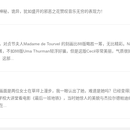
神秘，诡异，犹如盛开的邪恶之花赞叹音乐无穷的表现力！
Madame de Tourvel 的刻画比88版略胜一筹，无比精彩。Nastass
，不如88版Uma Thurman轻浮好骗，但是这版Cecil非常美丽，气质
这部...
画面是两位女士在草坪上漫步，我一眼认出了她，难道是她吗？已经变得
大学时，在学校大讲堂看电影《最后一班地铁》，当时她惊人的美貌与杰拉尔德帕
..