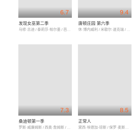
6.7
9.4
发现女巫第二季
唐顿庄园 第六季
马修·古迪 / 泰莉莎·帕尔墨 / 芭芭拉·马滕
休·博内威利 / 米歇尔·道克瑞 / 劳拉·卡尔迈克尔
7.3
8.5
桑迪顿第一季
正常人
罗斯·威廉姆斯 / 西奥·詹姆斯 / 安妮·雷德
黛西·埃德加-琼斯 / 保罗·麦斯卡 / 艾略特·撒奥特